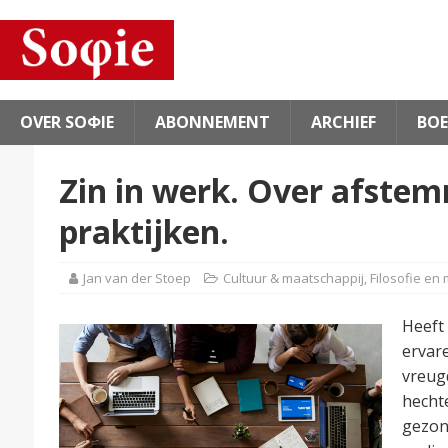
OVER SOΦIE
ABONNEMENT
ARCHIEF
BOE
Zin in werk. Over afstem
praktijken.
Jan van der Stoep
Cultuur & maatschappij
,
Filosofie en
Heeft 
ervare
vreugd
hecht
gezon