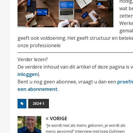
nodig
wat be
zetten
Werken
gemakk
geeft ook voldoening. Het geeft structuur en beteke
onze professionele
Verder lezen?
De verdere inhoud van dit artikel of deze pagina 
inloggen
).
Bent u nog geen abonnee, vraagt u dan een
proef
een abonnement
.
2024-1
VORIGE
“Je wordt niet als mens geboren, je wordt als
mens gevormd” Interview met Joep Dohmen