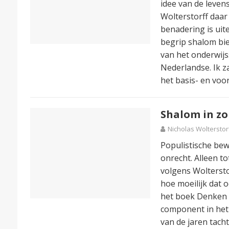
idee van de leven
Wolterstorff daa
benadering is uitei
begrip shalom bie
van het onderwijs
Nederlandse. Ik z
het basis- en voo
Shalom in z
Nicholas Wolterstor
Populistische be
onrecht. Alleen t
volgens Woltersto
hoe moeilijk dat 
het boek Denken
component in het
van de jaren tacht