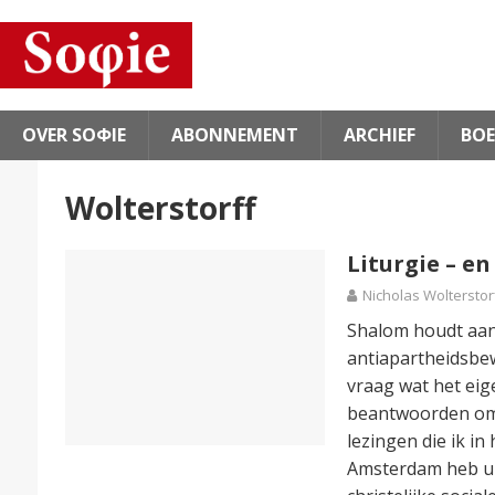
OVER SOΦIE
ABONNEMENT
ARCHIEF
BOE
Wolterstorff
Liturgie – e
Nicholas Wolterstor
Shalom houdt aanb
antiapartheidsbe
vraag wat het eige
beantwoorden omda
lezingen die ik in
Amsterdam heb uit