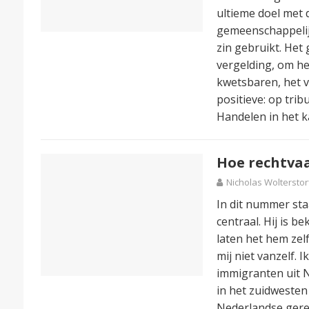
ultieme doel met 
gemeenschappelij
zin gebruikt. Het
vergelding, om h
kwetsbaren, het v
positieve: op tribu
Handelen in het 
Hoe rechtva
Nicholas Wolterstor
In dit nummer sta
centraal. Hij is b
laten het hem zelf
mij niet vanzelf.
immigranten uit N
in het zuidweste
Nederlandse gere