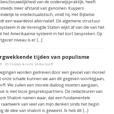
sbeschouwelijkheid van de onderwijspraktijk, heeft
r steeds meer afstand van genomen. Kuypers
ndelijk te intellectualistisch, vindt hij. Het Bijbelse
dt een waardevol alternatief. De algemene structuur
systeem in de Verenigde Staten wijkt af van die van het
al het Amerikaanse systeem in het kort bespreken. Op
rtgezet niveau is er
[…]
orgwekkende tijden van populisme
ff
Politiek & recht
,
Wolterstorff
wegingen worden gedreven door een gevoel van moreel
ot onze schade kunnen we aan dit gegeven voorbijgaan,
rff. We zullen een morele dialoog moeten aangaan,
ook is met boze gesprekspartners. De redacteuren van
 om Shalom namen waar, dat een fundamentele
 raamwerk van veel van mijn denken sinds het begin
ig de idee van shalom is geweest. Ik heb dit
[…]