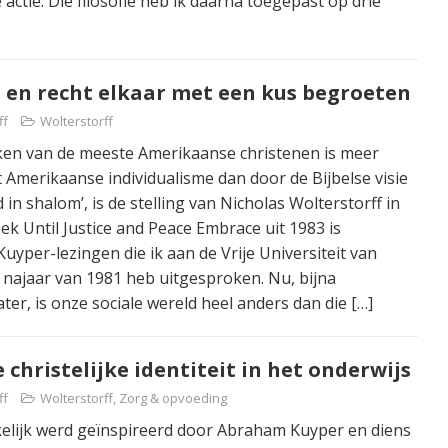
e actie. Die filosofie heb ik daarna toegepast op drie
 en recht elkaar met een kus begroeten
ff
Wolterstorff
ken van de meeste Amerikaanse christenen is meer
Amerikaanse individualisme dan door de Bijbelse visie
 in shalom’, is de stelling van Nicholas Wolterstorff in
boek Until Justice and Peace Embrace uit 1983 is
uyper-lezingen die ik aan de Vrije Universiteit van
najaar van 1981 heb uitgesproken. Nu, bijna
ater, is onze sociale wereld heel anders dan die
[…]
christelijke identiteit in het onderwijs
ff
Wolterstorff
,
Zorg & opvoeding
elijk werd geïnspireerd door Abraham Kuyper en diens