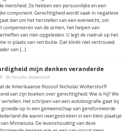
de mensheid. Ze hebben een persoonlijke en een
ke component. Gerechtigheid wordt vaak in negatieve
 gaat dan om het herstellen van een evenwicht, om
et compenseren van de armen, het helpen van
erheffen van niet-opgeleiden. U legt de nadruk op het
tie in plaats van retributie. Dat klinkt niet vertrouwd.
kader van
[…]
ardigheid mijn denken veranderde
ff
Filosofie
,
Wolterstorff
at de Amerikaanse filosoof Nicholas Wolterstorff
ekend van zijn boeken over gerechtigheid. Wie is hij? We
 vertellen. Het schrijven van een autobiografie gaat bij
 Ik groeide op in een gemeenschap van gereformeerde
ederland die waren neergestreken in een klein plaatsje
n van Minnesota. De levenshouding van deze
formeerde mensen was er een van vooral geen