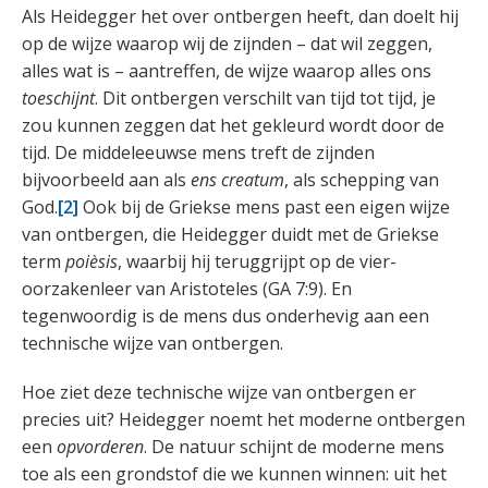
Als Heidegger het over ontbergen heeft, dan doelt hij
op de wijze waarop wij de zijnden – dat wil zeggen,
alles wat is – aantreffen, de wijze waarop alles ons
toeschijnt
. Dit ontbergen verschilt van tijd tot tijd, je
zou kunnen zeggen dat het gekleurd wordt door de
tijd. De middeleeuwse mens treft de zijnden
bijvoorbeeld aan als
ens creatum
, als schepping van
God.
[2]
Ook bij de Griekse mens past een eigen wijze
van ontbergen, die Heidegger duidt met de Griekse
term
poièsis
, waarbij hij teruggrijpt op de vier-
oorzakenleer van Aristoteles (GA 7:9). En
tegenwoordig is de mens dus onderhevig aan een
technische wijze van ontbergen.
Hoe ziet deze technische wijze van ontbergen er
precies uit? Heidegger noemt het moderne ontbergen
een
opvorderen
. De natuur schijnt de moderne mens
toe als een grondstof die we kunnen winnen: uit het