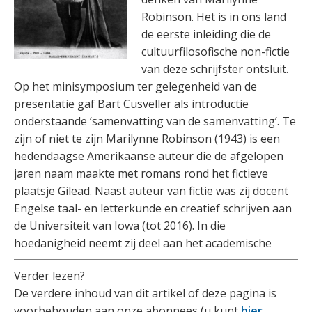
Robinson. Het is in ons land
de eerste inleiding die de
cultuurfilosofische non-fictie
van deze schrijfster ontsluit.
Op het minisymposium ter gelegenheid van de
presentatie gaf Bart Cusveller als introductie
onderstaande ‘samenvatting van de samenvatting’. Te
zijn of niet te zijn Marilynne Robinson (1943) is een
hedendaagse Amerikaanse auteur die de afgelopen
jaren naam maakte met romans rond het fictieve
plaatsje Gilead. Naast auteur van fictie was zij docent
Engelse taal- en letterkunde en creatief schrijven aan
de Universiteit van Iowa (tot 2016). In die
hoedanigheid neemt zij deel aan het academische
Verder lezen?
De verdere inhoud van dit artikel of deze pagina is
voorbehouden aan onze abonnees (u kunt
hier