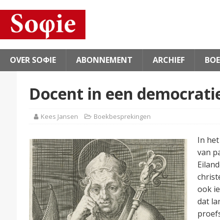
OVER SOΦIE
ABONNEMENT
ARCHIEF
BOE
Docent in een democratie:
Kees Jansen
Boekbesprekingen
In het
van p
Eiland
christ
ook i
dat la
proefs