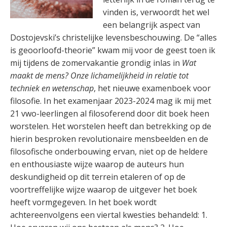
vinden is, verwoordt het wel
een belangrijk aspect van
Dostojevski’s christelijke levensbeschouwing. De “alles
is geoorloofd-theorie” kwam mij voor de geest toen ik
mij tijdens de zomervakantie grondig inlas in
Wat
maakt de mens? Onze lichamelijkheid in relatie tot
techniek en wetenschap
, het nieuwe examenboek voor
filosofie. In het examenjaar 2023-2024 mag ik mij met
21 vwo-leerlingen al filosoferend door dit boek heen
worstelen. Het worstelen heeft dan betrekking op de
hierin besproken revolutionaire mensbeelden en de
filosofische onderbouwing ervan, niet op de heldere
en enthousiaste wijze waarop de auteurs hun
deskundigheid op dit terrein etaleren of op de
voortreffelijke wijze waarop de uitgever het boek
heeft vormgegeven. In het boek wordt
achtereenvolgens een viertal kwesties behandeld: 1.