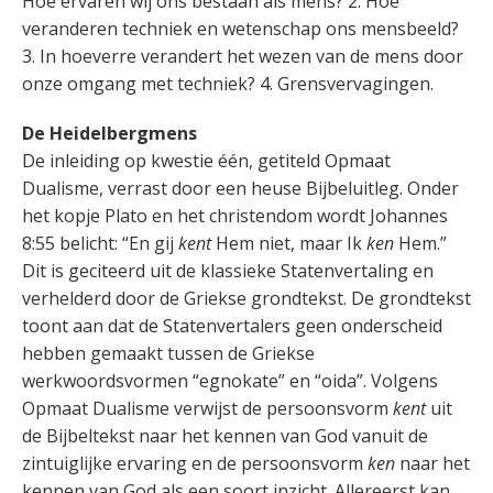
Hoe ervaren wij ons bestaan als mens? 2. Hoe
veranderen techniek en wetenschap ons mensbeeld?
3. In hoeverre verandert het wezen van de mens door
onze omgang met techniek? 4. Grensvervagingen.
De Heidelbergmens
De inleiding op kwestie één, getiteld Opmaat
Dualisme, verrast door een heuse Bijbeluitleg. Onder
het kopje Plato en het christendom wordt Johannes
8:55 belicht: “En gij
kent
Hem niet, maar Ik
ken
Hem.”
Dit is geciteerd uit de klassieke Statenvertaling en
verhelderd door de Griekse grondtekst. De grondtekst
toont aan dat de Statenvertalers geen onderscheid
hebben gemaakt tussen de Griekse
werkwoordsvormen “egnokate” en “oida”. Volgens
Opmaat Dualisme verwijst de persoonsvorm
kent
uit
de Bijbeltekst naar het kennen van God vanuit de
zintuiglijke ervaring en de persoonsvorm
ken
naar het
kennen van God als een soort inzicht. Allereerst kan