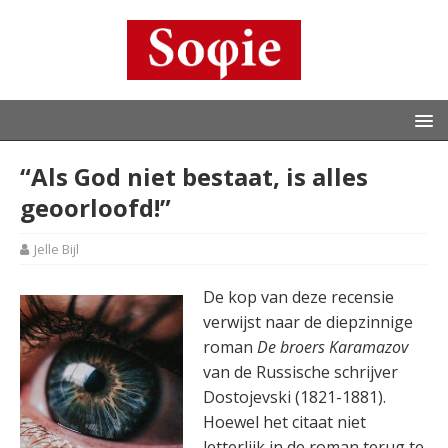
“Als God niet bestaat, is alles
geoorloofd!”
Jelle Bijl
De kop van deze recensie
verwijst naar de diepzinnige
roman
De broers Karamazov
van de Russische schrijver
Dostojevski (1821-1881).
Hoewel het citaat niet
letterlijk in de roman terug te