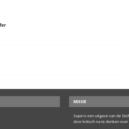
ffer
MISSIE
Soφie
is een uitgave van de Sticht
door kritisch na te denken over 