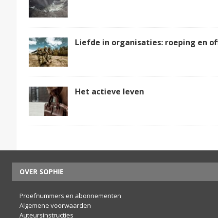
Liefde in organisaties: roeping en o
Het actieve leven
OVER SOPHIE
Proefnummers en abonnementen
Algemene voorwaarden
Auteursinstructies